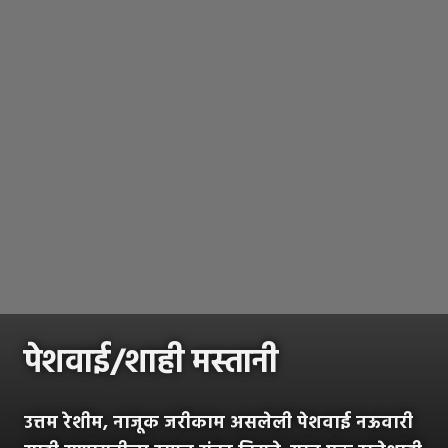
पेशवाई/शाही मस्तानी
उत्तम रेशीम, नाजूक जरीकाम असलेली पेशवाई नऊवारी