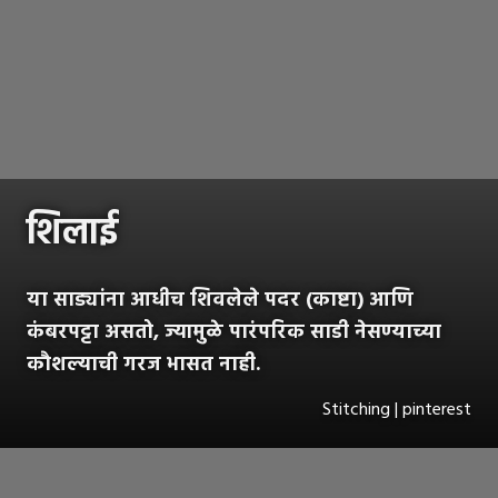
शिलाई
या साड्यांना आधीच शिवलेले पदर (काष्टा) आणि
कंबरपट्टा असतो, ज्यामुळे पारंपरिक साडी नेसण्याच्या
कौशल्याची गरज भासत नाही.
Stitching | pinterest