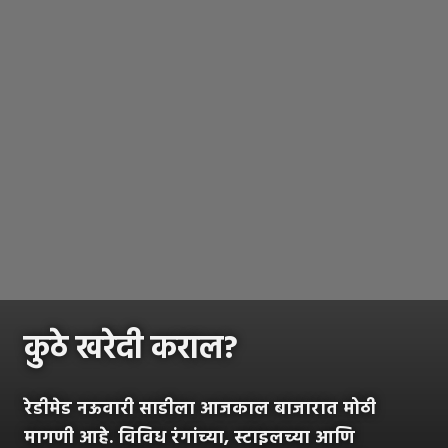
कुठे खरेदी कराल?
रेडीमेड नऊवारी साडीला आजकाल बाजारात मोठी
मागणी आहे. विविध रंगांच्या, स्टाइलच्या आणि