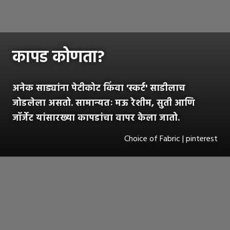
कापड कोणता?
अनेक साड्यांना पेटीकोट किंवा 'स्कर्ट' साडीलाच
जोडलेला असतो. सामान्यतः मऊ रेशीम, सुती आणि
जॉर्जेट यांसारख्या कापडांचा वापर केला जातो.
Choice of Fabric | pinterest