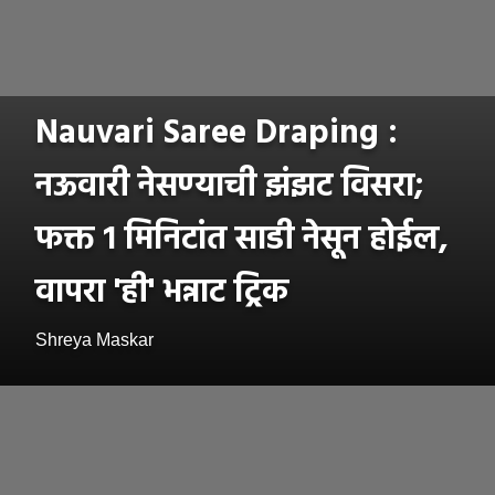
Nauvari Saree Draping :
नऊवारी नेसण्याची झंझट विसरा;
फक्त १ मिनिटांत साडी नेसून होईल,
वापरा 'ही' भन्नाट ट्रिक
Shreya Maskar