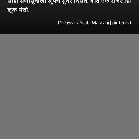
साडी सणासुदीला खूपच सुंदर दिसते. यात एक राजेशाही
लूक येतो.
Peshwai / Shahi Mastani | pinterest