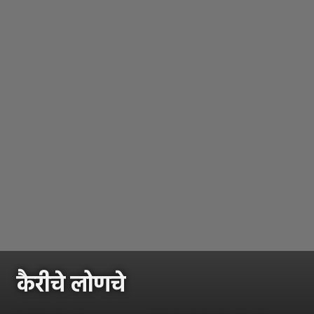
कैरीचे लोणचे