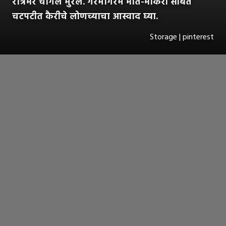
रात्रभर चांगले मुरेल. गरमागरम भात-भाकरी सोबत
चटपटीत कैरीचे लोणच्याचा आस्वाद घ्या.
Storage | pinterest