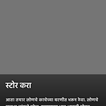
स्टोर करा
आता तयार लोणचे काचेच्या बरणीत भरून ठेवा. लोणचे