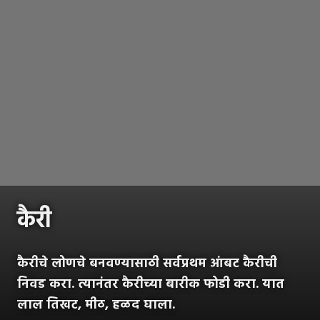
कैरी
कैरीचे लोणचे बनवण्यासाठी सर्वप्रथम आंबट कैरीची
निवड करा. त्यानंतर कैरीच्या बारीक फोडी करा. यात
लाल तिखट, मीठ, हळद घाला.