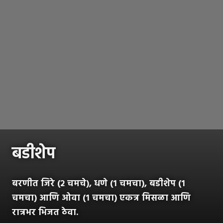
बडीशेप
बरणीत जिरे (२ चमचे), धणे (१ चमचा), बडीशेप (१
चमचा) आणि ओवा (१ चमचा) एकत्र मिसळा आणि
रात्रभर भिजत ठेवा.