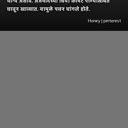
योग्य असावे. अजमोदच्या बिया कोमट पाण्यासोबत
चावून खाव्यात. यामुळे पचन चांगले होते.
Honey | pinterest