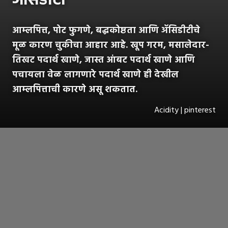
ॲसिडीटी
आम्लपित्त, पोट फुगणे, बद्धकोष्ठता आणि ॲसिडीटीचे
मूळ कारण चुकीचा आहार आहे. खूप गरम, मसालेदार-
तिखट पदार्थ खाणे, जास्त आंबट पदार्थ खाणे आणि
पचायला वेळ लागणारे पदार्थ खाणे ही देखील
आम्लपित्ताची कारणे असू शकतात.
Acidity | pinterest