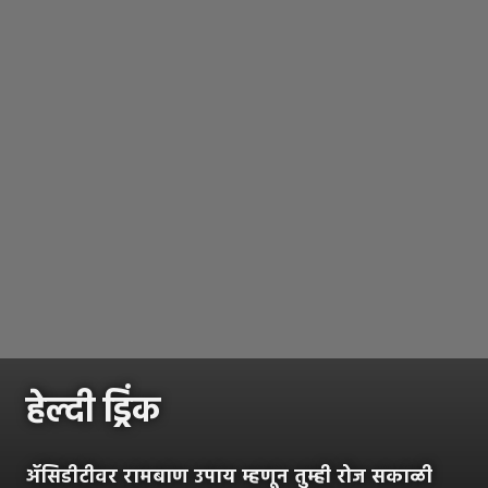
हेल्दी ड्रिंक
ॲसिडीटीवर रामबाण उपाय म्हणून तुम्ही रोज सकाळी