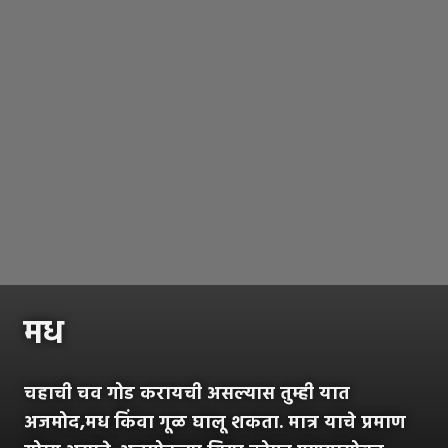
मध
चहाची चव गोड करायची असल्यास तुम्ही यात
अजमोद,मध किंवा गूळ घालू शकता. मात्र याचे प्रमाण