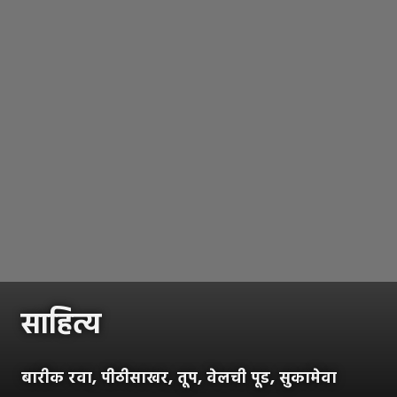
साहित्य
बारीक रवा, पीठीसाखर, तूप, वेलची पूड, सुकामेवा