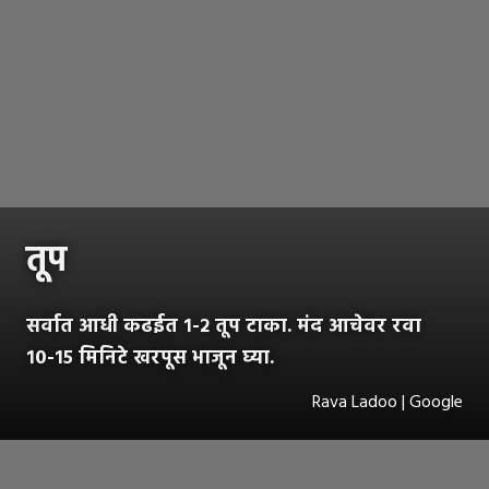
तूप
सर्वात आधी कढईत १-२ तूप टाका. मंद आचेवर रवा
१०-१५ मिनिटे खरपूस भाजून घ्या.
Rava Ladoo | Google