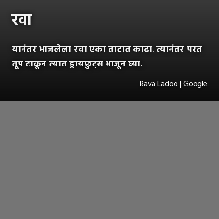
रवा
यानंतर भाजलेला रवा एका ताटात काढा. त्यानंतर परत
तूप टाकून त्यात ड्रायफ्रुट्स भाजून घ्या.
Rava Ladoo | Google