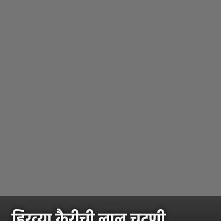
हिरव्या कैरीची लाल चटणी