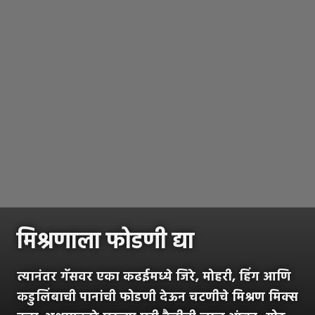
मिश्रणाला फोडणी द्या
त्यानंतर गॅसवर एका कढईमध्ये जिरे, मोहरी, हिंग आणि
कडुलिंबाची पानांची फोडणी देऊन चटणीचे मिश्रण मिक्स