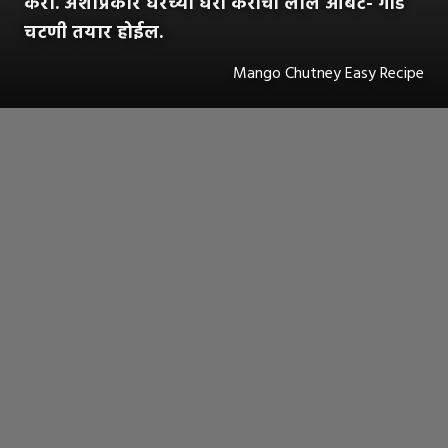
करा. अशाप्रकारे घरच्या घरी कैरीची लाल आंबट- गोड
चटणी तयार होईल.
Mango Chutney Easy Recipe