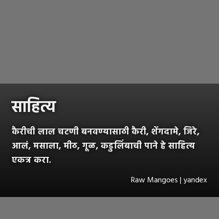
साहित्य
कैरीची लाल चटणी बनवण्यासाठी कैरी, शेंगदामे, जिरे,
आलं, मसाला, मीठ, गूळ, कडुलिंबाची पाने हे साहित्य
एकत्र करा.
Raw Mangoes | yandex