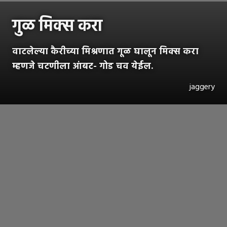
गुळ मिक्स करा
वाटलेल्या कैरीच्या मिश्रणात गूळ घालून मिक्स करा
म्हणजे चटणीला आंबट- गोड चव येईल.
jaggery