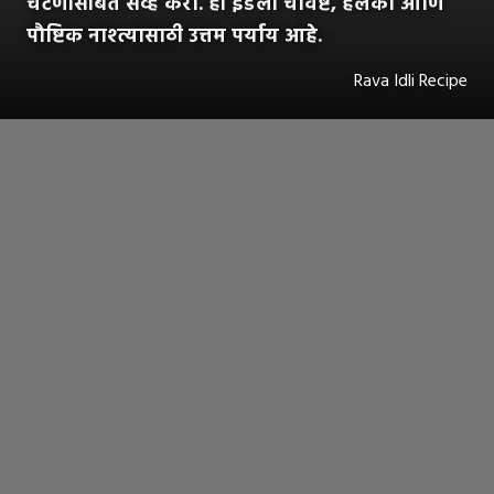
चटणीसोबत सर्व्ह करा. ही इडली चविष्ट, हलकी आणि
पौष्टिक नाश्त्यासाठी उत्तम पर्याय आहे.
Rava Idli Recipe