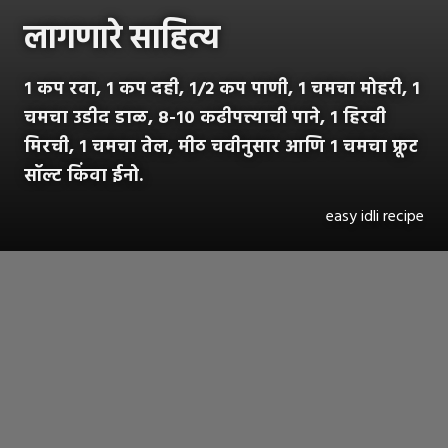
लागणारे साहित्य
१ कप रवा, १ कप दही, १/२ कप पाणी, १ चमचा मोहरी, १
चमचा उडीद डाळ, ८-१० कढीपत्त्याची पाने, १ हिरवी
मिरची, १ चमचा तेल, मीठ चवीनुसार आणि १ चमचा फ्रूट
सॉल्ट किंवा ईनो.
easy idli recipe