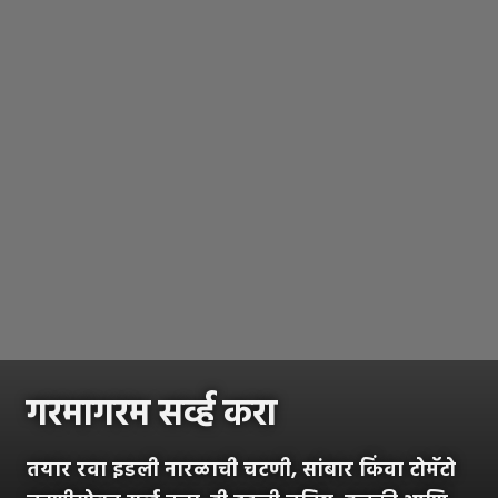
गरमागरम सर्व्ह करा
तयार रवा इडली नारळाची चटणी, सांबार किंवा टोमॅटो