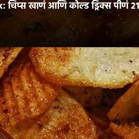
िप्स खाणं आणि कोल्ड ड्रिंक्स पीणं २१