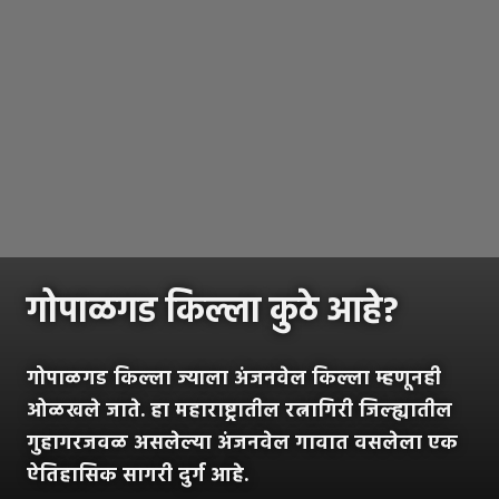
गोपाळगड किल्ला कुठे आहे?
गोपाळगड किल्ला ज्याला अंजनवेल किल्ला म्हणूनही
ओळखले जाते. हा महाराष्ट्रातील रत्नागिरी जिल्ह्यातील
गुहागरजवळ असलेल्या अंजनवेल गावात वसलेला एक
ऐतिहासिक सागरी दुर्ग आहे.