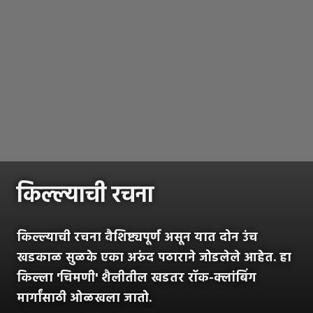
किल्ल्याची रचना
किल्ल्याची रचना वैशिष्ट्यपूर्ण असून यात दोन उंच
खडकाळ सुळके एका अरुंद पठाराने जोडलेले आहेत. हा
किल्ला 'चिमणी' शैलीतील खडतर रॉक-क्लांबिंग
मार्गांसाठी ओळखला जातो.