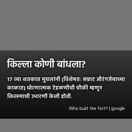
किल्ला कोणी बांधला?
१७ व्या शतकात मुघलांनी (विशेषतः सम्राट औरंगजेबाच्या
काळात) धोरणात्मक टेहळणीची चौकी म्हणून
किल्ल्याची उभारणी केली होती.
Who built the fort? | google