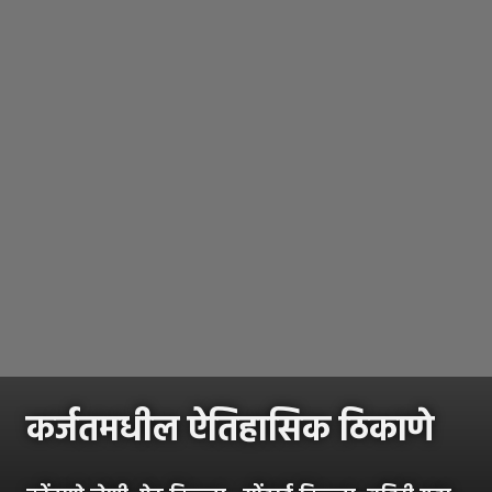
कर्जतमधील ऐतिहासिक ठिकाणे