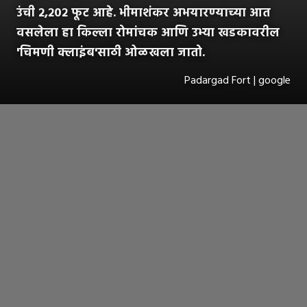
उंची २,२०२ फूट आहे. भीमाशंकर अभयारण्याच्या आत
वसलेला हा किल्ला रोमांचक आणि उभ्या खडकावरील
'चिमणी क्लाइंब'साठी ओळखला जातो.
Padargad Fort | google