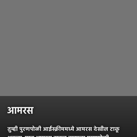
आमरस
तुम्ही पुरणपोळी आईस्क्रीममध्ये आमरस देखील टाकू