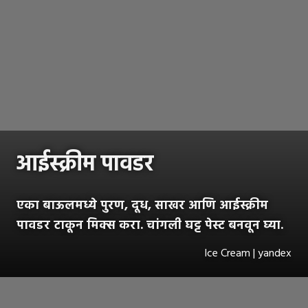
आईस्क्रीम पावडर
एका बाऊलमध्ये पुरण, दूध, साखर आणि आईस्क्रीम
पावडर टाकून मिक्स करा. चांगली घट्ट पेस्ट बनवून घ्या.
Ice Cream | yandex