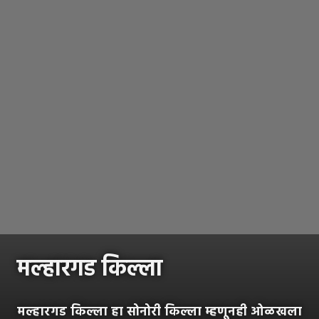
मल्हारगड किल्ला
मल्हारगड किल्ला हा सोनोरी किल्ला म्हणूनही ओळखला