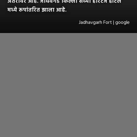
अंतरावर आहे. जाधवगड किल्ला सध्या हेरिटेज हॉटेल
मध्ये रूपांतरित झाला आहे.
Jadhavgarh Fort | google