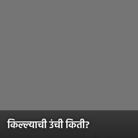
किल्ल्याची उंची किती?