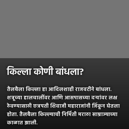
किल्ला कोणी बांधला?
तैलबैला किल्ला हा आदिलशाही राजवटीने बांधला.
शत्रूच्या हालचालींवर आणि आसपासच्या दऱ्यांवर लक्ष
ठेवण्यासाठी छत्रपती शिवाजी महाराजांनी जिंकून घेतला
होता. तैलबैला किल्ल्याची निर्मिती मराठा साम्राज्याच्या
काळात झाली.