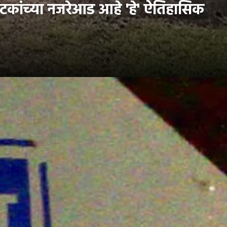
यटकांच्या नजरेआड आहे 'हे' ऐतिहासिक