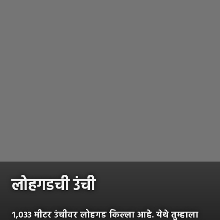
लोहगडची उंची
१,०३३ मीटर उंचीवर लोहगड किल्ला आहे. येथे तुम्हाला