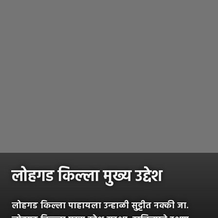
लोहगड किल्ला मुख्य उद्देश
लोहगड किल्ला पाहायला उन्हाळी सु्ट्टीत नक्की जा.