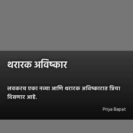
थरारक अविष्कार
लवकरच एका नव्या आणि थरारक अविष्कारात प्रिया
दिसणार आहे.
Priya Bapat