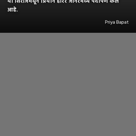
या सिरीजमधून प्रियाने हॉरर जॉनरमध्ये पदार्पण केले
आहे.
Priya Bapat