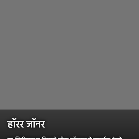
हॉरर जॉनर