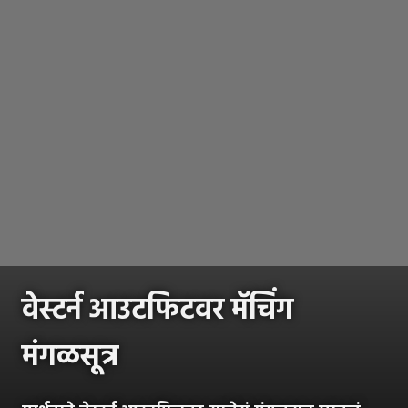
वेस्टर्न आउटफिटवर मॅचिंग
मंगळसूत्र