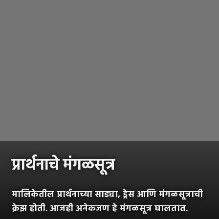
प्रार्थनाचे मंगळसूत्र
मालिकेतील प्रार्थनाच्या साड्या, ड्रेस आणि मंगळसूत्राची
क्रेझ होती. आजही अनेकजण हे मंगळसूत्र घालतात.