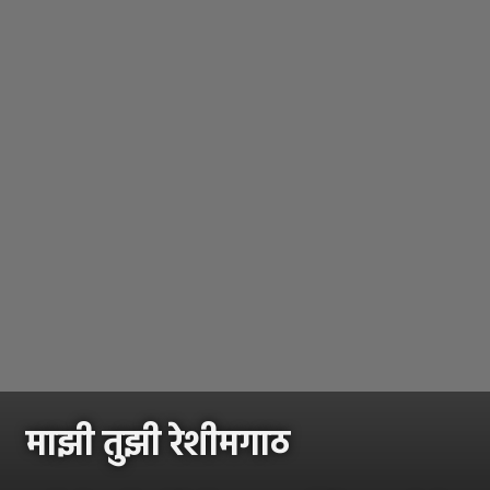
माझी तुझी रेशीमगाठ