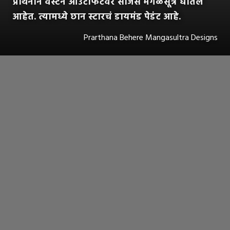
प्रार्थनाने वेस्टर्न आउटफिटवर साजेसं मंगळसूत्र घातलं
आहेत. त्यामध्ये छान स्टारचं डायमंड पेडंट आहे.
Prarthana Behere Mangasultra Designs