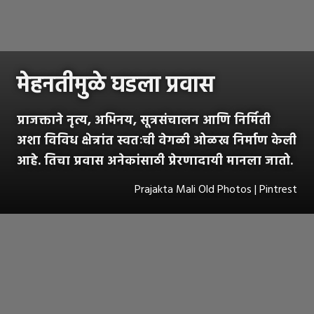
मेहनतीमुळे घडला प्रवास
प्राजक्ताने नृत्य, अभिनय, सूत्रसंचालन आणि निर्मिती
अशा विविध क्षेत्रांत स्वतःची वेगळी ओळख निर्माण केली
आहे. तिचा प्रवास अनेकांसाठी प्रेरणादायी मानला जातो.
Prajakta Mali Old Photos | Pintrest