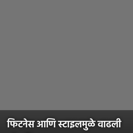
फिटनेस आणि स्टाइलमुळे वाढली