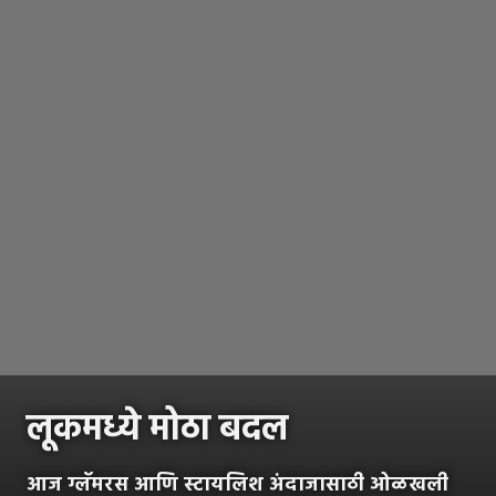
लूकमध्ये मोठा बदल
आज ग्लॅमरस आणि स्टायलिश अंदाजासाठी ओळखली