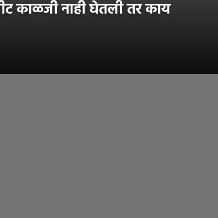
ा नीट काळजी नाही घेतली तर काय