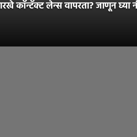
रखे कॉन्टॅक्ट लेन्स वापरता? जाणून घ्य