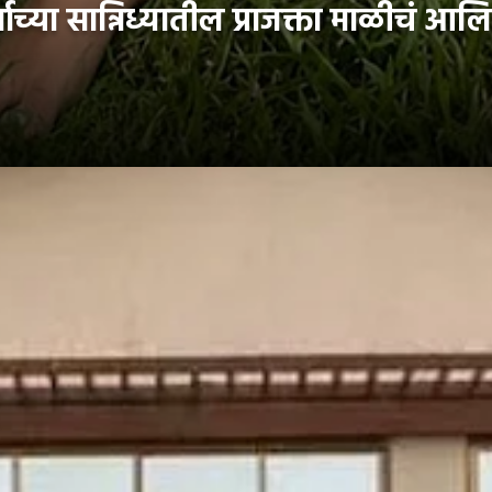
या सान्निध्यातील प्राजक्ता माळीचं आल