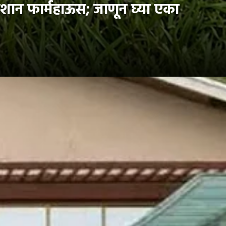
िशान फार्महाऊस; जाणून घ्या एका