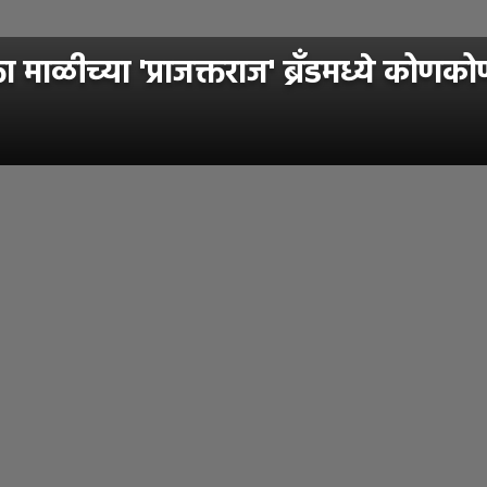
्ता माळीच्या 'प्राजक्तराज' ब्रँडमध्ये कोण