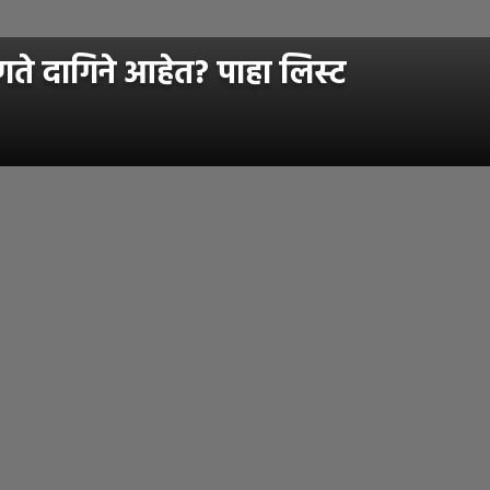
कोणते दागिने आहेत? पाहा लिस्ट