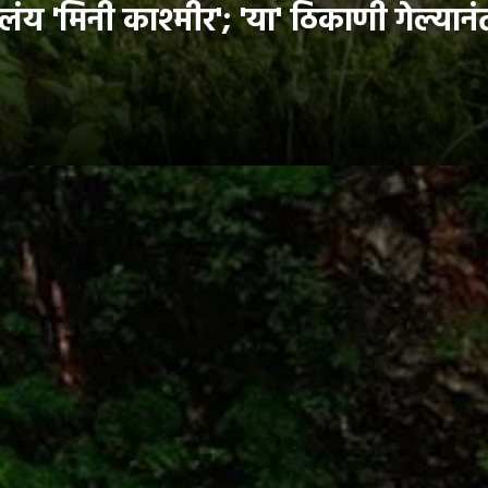
'मिनी काश्मीर'; 'या' ठिकाणी गेल्यानंतर