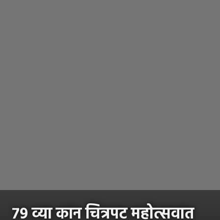
७९ व्या कान चित्रपट महोत्सवात