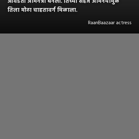
आवडती अभिनेत्री बनली. तिच्या सहज अभिनयामुळे
तिला मोठा चाहतावर्ग मिळाला.
RaanBaazaar actress