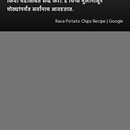
किंवा चहासोबत सर्व्ह करा. हे चिप्स मुलांपासून
मोठ्यांपर्यंत सर्वांनाच आवडतात.
Rava Potato Chips Recipe | Google