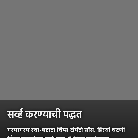
सर्व्ह करण्याची पद्धत
गरमागरम रवा-बटाटा चिप्स टोमॅटो सॉस, हिरवी चटणी