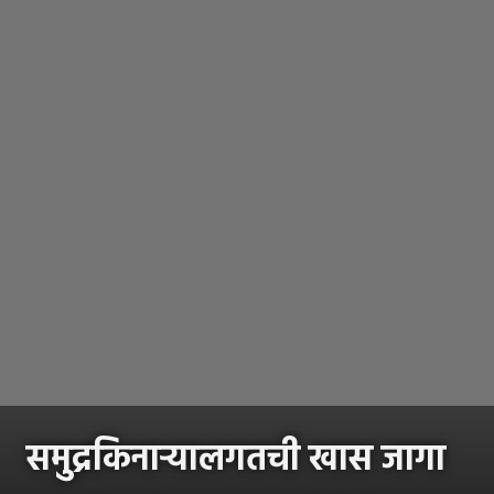
समुद्रकिनाऱ्यालगतची खास जागा