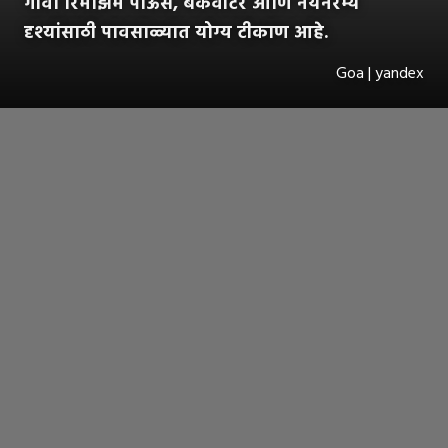
गोवा रिमझिम पाऊस, बॅकवॉटर आणि नयनरम्य
दृश्यांसाठी पावसाळ्यात योग्य टीकाण आहे.
Goa | yandex