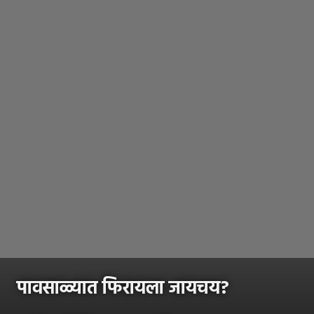
पावसाळ्यात फिरायला जायचय?