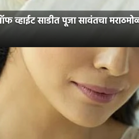
फ व्हाईट साडीत पूजा सावंतचा मराठमोळ