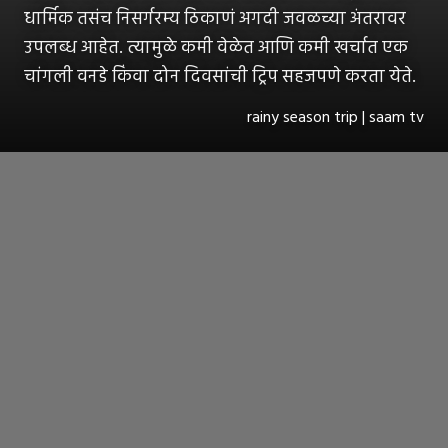
धार्मिक तसंच निसर्गरम्य ठिकाणं अगदी जवळच्या अंतरावर
उपलब्ध आहेत. त्यामुळे कमी वेळेत आणि कमी खर्चात एक
चांगली वनडे किंवा दोन दिवसांची ट्रिप सहजपणे करता येते.
rainy season trip | saam tv