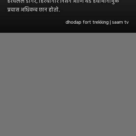
हरवलेलं डोंगर, हिरवागार निसर्ग आणि थंड हवामानामुळे
प्रवास अधिकच छान होतो.
dhodap fort trekking | saam tv