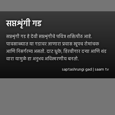
सप्तशृंगी गड
सप्तशृंगी गड हे देवी सप्तशृंगीचे पवित्र शक्तिपीठ आहे.
पावसाळ्यात या गडावर जाणारा प्रवास खूपच रोमांचक
आणि निसर्गरम्य असतो. दाट धुके, हिरवीगार दऱ्या आणि थंड
वारा यामुळे हा अनुभव अविस्मरणीय बनतो.
saptashrungi gad | saam tv