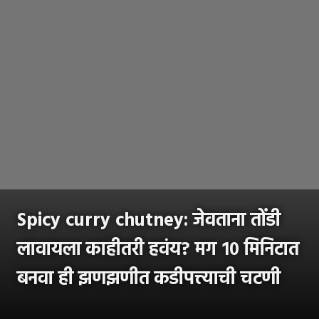
Spicy curry chutney: जेवताना तोंडी
लावायला काहीतरी हवंय? मग १० मिनिटात
बनवा ही झणझणीत कडीपत्त्याची चटणी