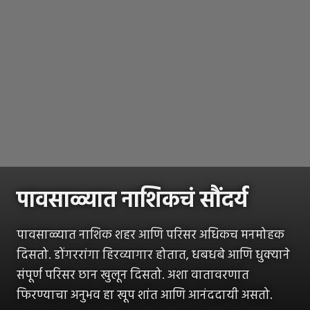
पावसाळ्यात नाशिकचं सौंदर्य
पावसाळ्यात नाशिक शहर आणि परिसर अधिकच मनमोहक
दिसतो. डोंगररांगा हिरव्यागार होतात, धबधबे आणि धुक्याने
संपूर्ण परिसर छान खुलून दिसतो. अशा वातावरणात
फिरण्याचा अनुभव हा खूप शांत आणि आनंददायी असतो.