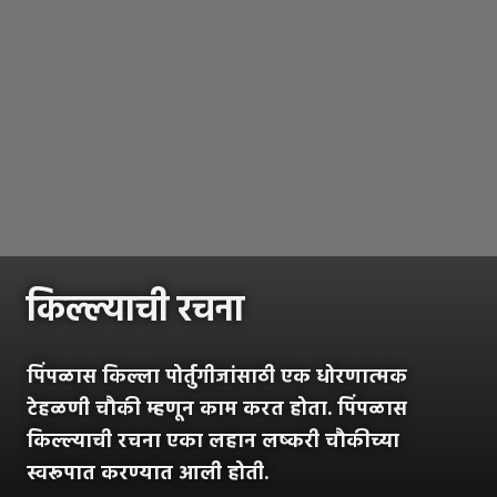
किल्ल्याची रचना
पिंपळास किल्ला पोर्तुगीजांसाठी एक धोरणात्मक
टेहळणी चौकी म्हणून काम करत होता. पिंपळास
किल्ल्याची रचना एका लहान लष्करी चौकीच्या
स्वरूपात करण्यात आली होती.