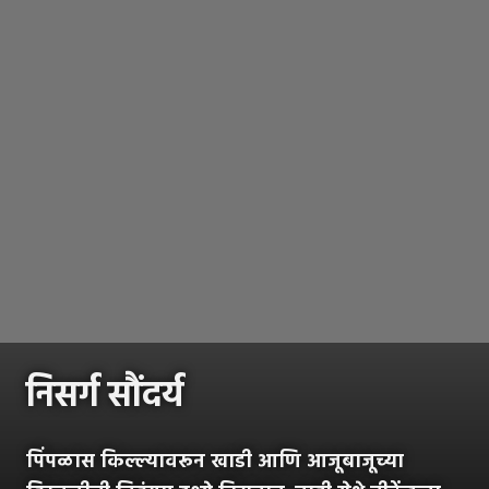
निसर्ग सौंदर्य
पिंपळास किल्ल्यावरून खाडी आणि आजूबाजूच्या