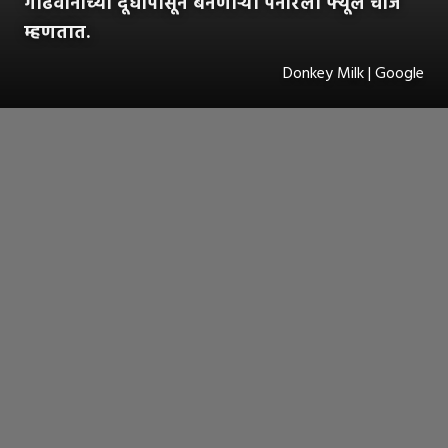
गाढवीनीच्या दूधापासून बनणाऱ्या पनीरला फ्यूल चीज
म्हणतात.
Donkey Milk | Google