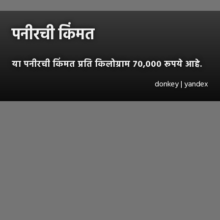
पनीरची किंमत
या पनीरची किंमत प्रति किलोग्राम ७०,००० रूपये आहे.
donkey | yandex