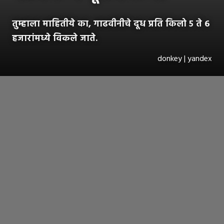
तुम्हाला माहितीये का, गाढवीनीचे दूध प्रति किलो ५ ते ६
हजारांमध्ये विकले जाते.
donkey | yandex