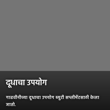
दूधाचा उपयोग
गाढवीनीच्या दूधाचा उपयोग ब्युटी सप्लीमेंटसाठी केला
जातो.