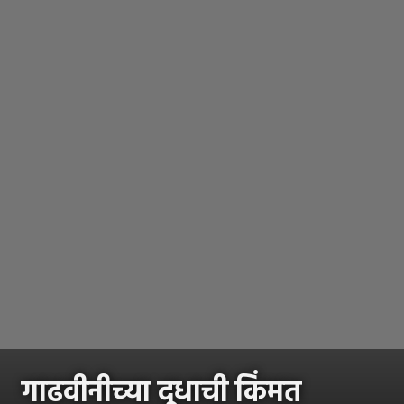
गाढवीनीच्या दूधाची किंमत