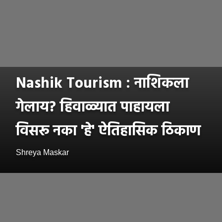
Nashik Tourism : नाशिकला
गेलाय? हिवाळ्यात पाहायला
विसरू नका 'हे' ऐतिहासिक ठिकाण
Shreya Maskar