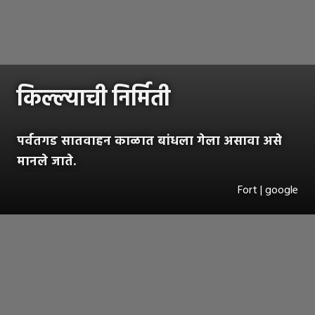
किल्ल्याची निर्मिती
पर्वतगड सातवाहन काळात बांधला गेला असावा असे
मानले जाते.
Fort | google