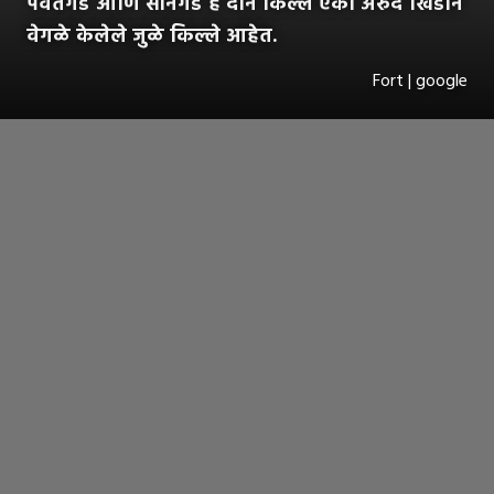
पर्वतगड आणि सोनगड हे दोन किल्ले एका अरुंद खिंडीने
वेगळे केलेले जुळे किल्ले आहेत.
Fort | google