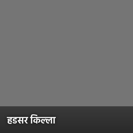
हडसर किल्ला