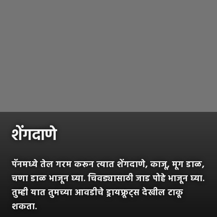
शेंगदाणे
पॅनमध्ये तेल गरम करून त्यात शेंगदाणे, काजू, मूग डाळ,
चणा डाळ भाजून घ्या. चिवड्यासाठी जाड पोहे भाजून घ्या.
तुम्ही यात तुमच्या आवडीचे ड्रायफ्रूट्स देखील टाकू
शकता.