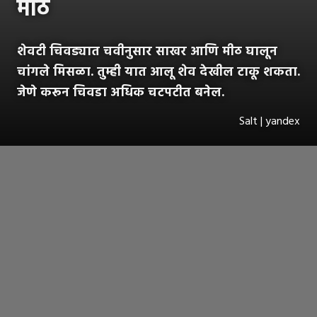
मीठ
शेवटी चिवड्यात चवीनुसार साखर आणि मीठ घालून
चांगले मिसळा. तुम्ही यात आलू शेव देखील टाकू शकता.
जेणे करून चिवडा अधिक चटपटीत बनेल.
Salt | yandex