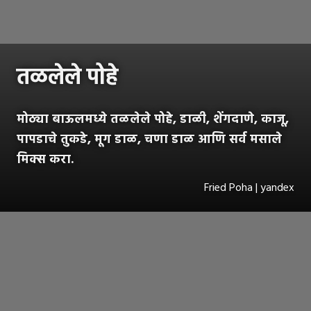
तळलेले पोहे
मोठ्या बाऊलमध्ये तळलेले पोहे, डाळी, शेंगदाणे, काजू,
पापडाचे तुकडे, मूग डाळ, चणा डाळ आणि सर्व मसाले
मिक्स करा.
Fried Poha | yandex