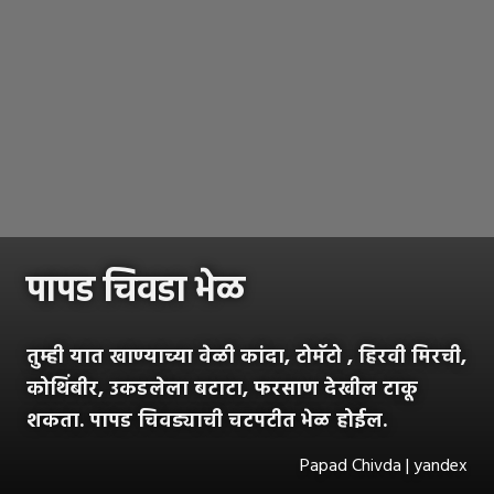
पापड चिवडा भेळ
तुम्ही यात खाण्याच्या वेळी कांदा, टोमॅटो , हिरवी मिरची,
कोथिंबीर, उकडलेला बटाटा, फरसाण देखील टाकू
शकता. पापड चिवड्याची चटपटीत भेळ होईल.
Papad Chivda | yandex