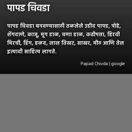
पापड चिवडा
पापड चिवडा बनवण्यासाठी तळलेले उडीद पापड, पोहे,
शेंगदाणे, काजू, मूग डाळ, चणा डाळ, कढीपत्ता, हिरवी
मिरची, हिंग, हळद, लाल तिखट, साखर, मीठ आणि तेल
इत्यादी साहित्य लागते.
Papad Chivda | google