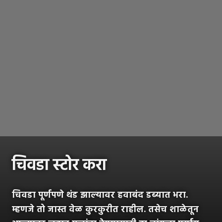
चिवडा स्टोर करा
चिवडा पूर्णपणे थंड झाल्यावर हवाबंद डब्यात भरा.
म्हणजे तो जास्त वेळ कुरकुरीत राहील. तसेच शाळेतून