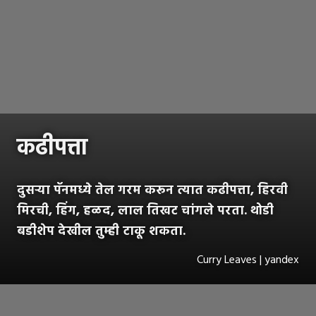
कढीपत्ता
दुसऱ्या पॅनमध्ये तेल गरम करून त्यात कढीपत्ता, हिरवी
मिरची, हिंग, हळद, लाल तिखट चांगले परता. थोडी
बडीशेप देखील तुम्ही टाकू शकता.
Curry Leaves | yandex