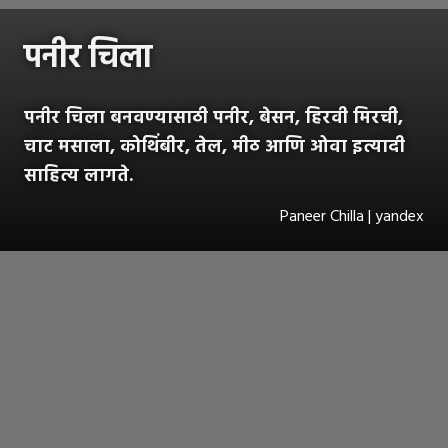
पनीर चिला
पनीर चिला बनवण्यासाठी पनीर, बेसन, हिरवी मिरची,
चाट मसाला, कोथिंबीर, तेल, मीठ आणि ओवा इत्यादी
साहित्य लागते.
Paneer Chilla | yandex