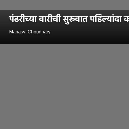
पंढरीच्या वारीची सुरूवात पहिल्यां
Manasvi Choudhary