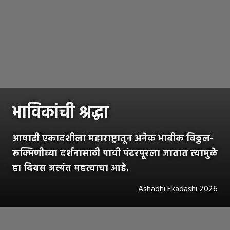
भाविकांची श्रद्धा
आषाढी एकादशीला महाराष्ट्रातून अनेक भावीक विठ्ठल-
रूक्मिणीच्या दर्शनासाठी पायी पंढरपूरला जातात त्यामुळे
हा दिवस अत्यंत महत्वाचा आहे.
Ashadhi Ekadashi 2026