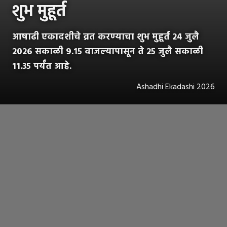
शुभ मुहूर्त
आषाढी एकादशीचे व्रत करण्याचा शुभ मुहूर्त २४ जुलै
२०२६ सकाळी ९.१५ वाजल्यापासून ते २५ जुलै सकाळी
११.३५ पर्यंत आहे.
Ashadhi Ekadashi 2026