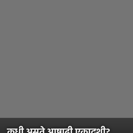
कधी असते आषाढी एकादशी?