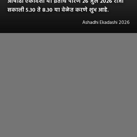
आषाढी एकादशी या व्रताचे पारण २६ जुलै २०२६ रोजी
सकाली ५.३० ते ८.३० या वेळेत करणे शुभ आहे.
Ashadhi Ekadashi 2026