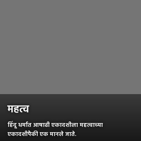
महत्व
हिंदू धर्मात आषाढी एकादशीला महत्वाच्या
एकादशीपैकी एक मानले जाते.