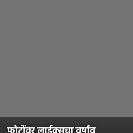
फोटोंवर लाईक्सचा वर्षाव