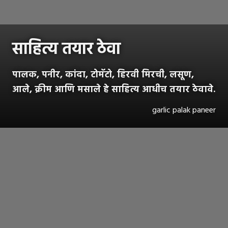
साहित्य तयार ठेवा
पालक, पनीर, कांदा, टोमॅटो, हिरवी मिरची, लसूण,
आले, क्रीम आणि मसाले हे साहित्य आधीच तयार ठेवावे.
garlic palak paneer