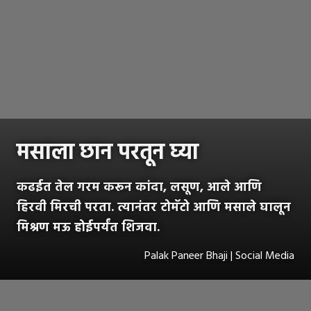
मसाला छान परतून घ्या
कढईत तेल गरम करून कांदा, लसूण, आले आणि
हिरवी मिरची परता. त्यानंतर टोमॅटो आणि मसाले घालून
मिश्रण मऊ होईपर्यंत शिजवा.
Palak Paneer Bhaji | Social Media