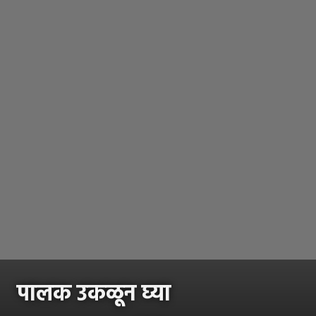
पालक उकळून घ्या