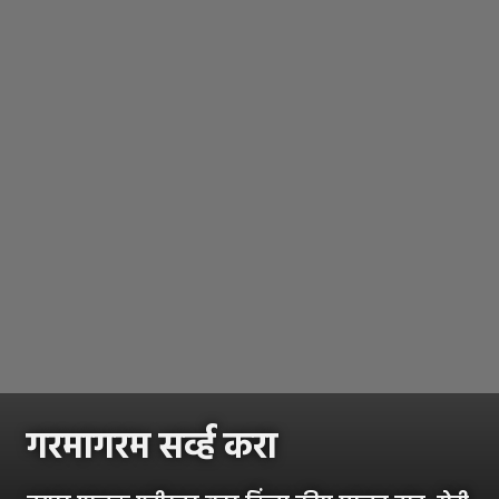
गरमागरम सर्व्ह करा