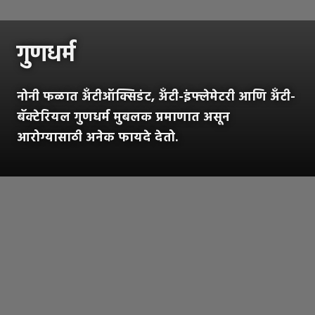
गुणधर्म
नोनी फळात अँटीऑक्सिडंट, अँटी-इंफ्लेमेटरी आणि अँटी-
बॅक्टेरियल गुणधर्म मुबलक प्रमाणात असून
आरोग्यासाठी अनेक फायदे देतो.