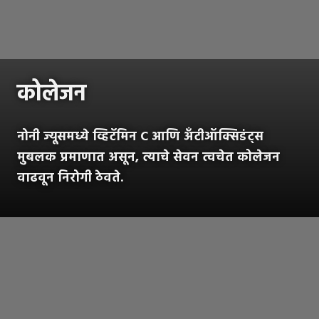
कोलेजन
नोनी ज्यूसमध्ये व्हिटॅमिन C आणि अँटीऑक्सिडंट्स
मुबलक प्रमाणात असून, त्याचे सेवन त्वचेत कोलेजन
वाढवून निरोगी ठेवते.