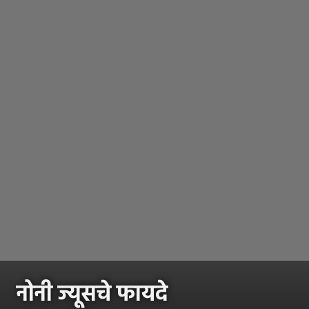
नोनी ज्यूसचे फायदे