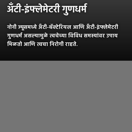
अँटी-इंफ्लेमेटरी गुणधर्म
नोनी ज्यूसमध्ये अँटी-बॅक्टेरियल आणि अँटी-इंफ्लेमेटरी
गुणधर्म असल्यामुळे त्वचेच्या विविध समस्यांवर उपाय
मिळतो आणि त्वचा निरोगी राहते.