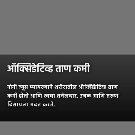
ऑक्सिडेटिव्ह ताण कमी
नोनी ज्यूस प्यायल्याने शरीरातील ऑक्सिडेटिव्ह ताण
कमी होतो आणि त्वचा तजेलदार, उजळ आणि तरुण
दिसायला मदत करते.