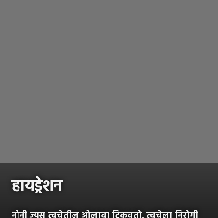
हायड्रेशन
नोनी ज्यूस त्वचेतील ओलावा टिकवतो, त्वचेला निरोगी