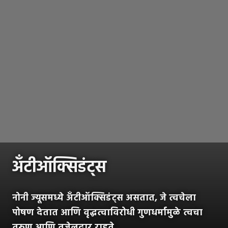
अँटीऑक्सिडंट्स
नोनी ज्यूसमध्ये अँटीऑक्सिडंट्स असतात, जे त्वचेला
पोषण देतात आणि वृद्धत्वाविरोधी गुणधर्मामुळे त्वचा
तरुण आणि तजेलदार राहते.