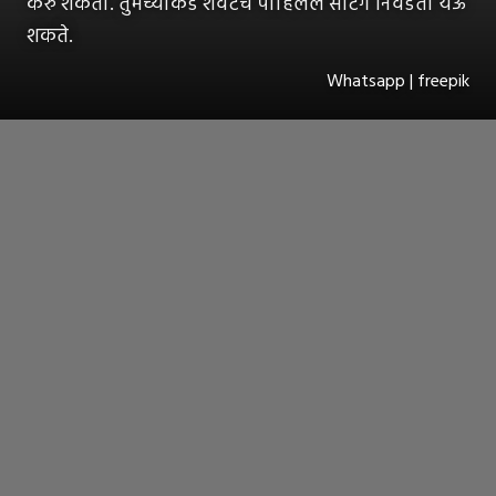
करु शकता. तुमच्याकडे शेवटचे पाहिलेले सेटिंग निवडता येऊ
शकते.
Whatsapp | freepik