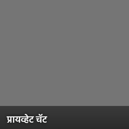
प्रायव्हेट चॅट