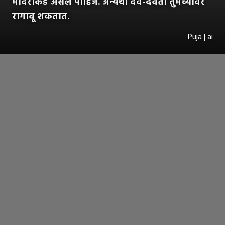
मंदिराकडे असले पाहिजे. अन्यथा देव-देवता तुमच्यावर
रागावू शकतात.
Puja | ai