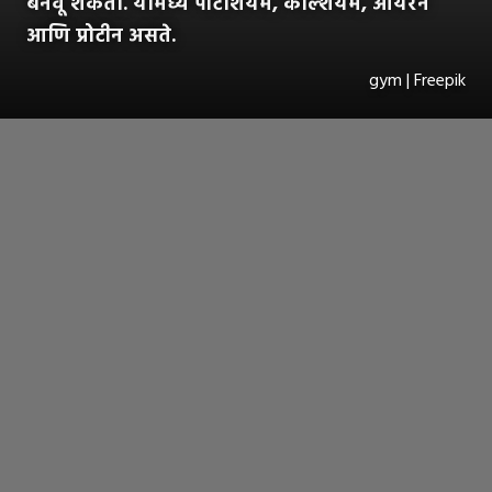
बनवू शकता. यामध्ये पोटॅशियम, कॅल्शियम, आयरन
आणि प्रोटीन असते.
gym | Freepik