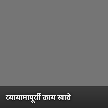
व्यायामापूर्वी काय खावे