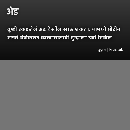
अंड
तुम्ही उकडलेलं अंड देखील खाऊ शकता. यामध्ये प्रोटीन
असते जेणेकरुन व्यायामासाठी तुम्हाला उर्जा मिळेल.
gym | Freepik