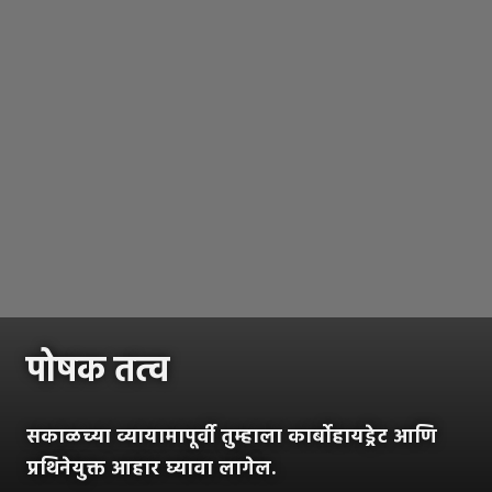
पोषक तत्व
सकाळच्या व्यायामापूर्वी तुम्हाला कार्बोहायड्रेट आणि
प्रथिनेयुक्त आहार घ्यावा लागेल.