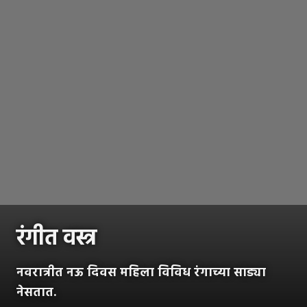
रंगीत वस्त्र
नवरात्रीत नऊ दिवस महिला विविध रंगाच्या साड्या
नेसतात.