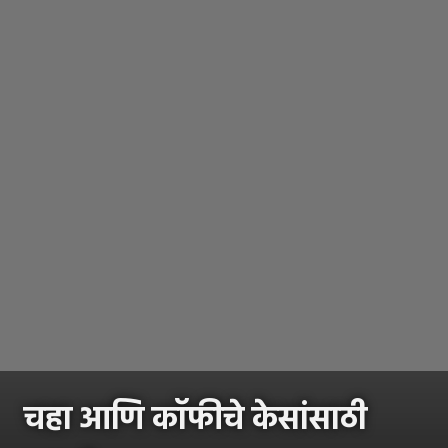
चहा आणि कॉफीचे केसांसाठी