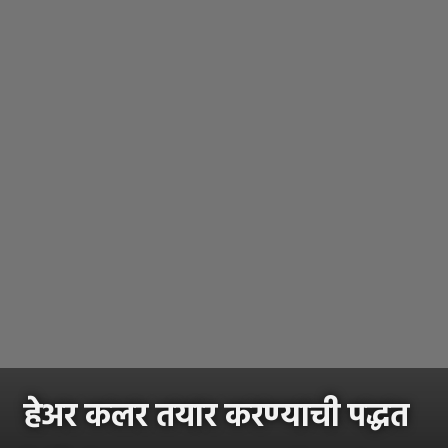
हेअर कलर तयार करण्याची पद्धत