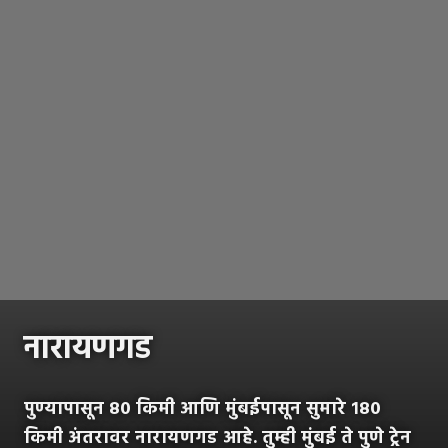
नारायणगड
पुण्यापासून ८० किमी आणि मुंबईपासून सुमारे १८०
किमी अंतरावर नारायणगड आहे. तुम्ही मुंबई ते पुणे ट्रेन