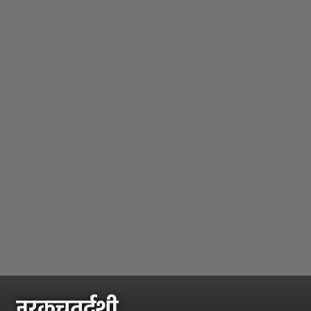
नरकचतुर्दशी