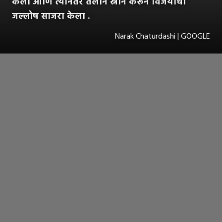
केला आणि त्यांनतर तेलाने स्नान करून विजयाचा
जल्लोष साजरा केला .
Narak Chaturdashi | GOOGLE