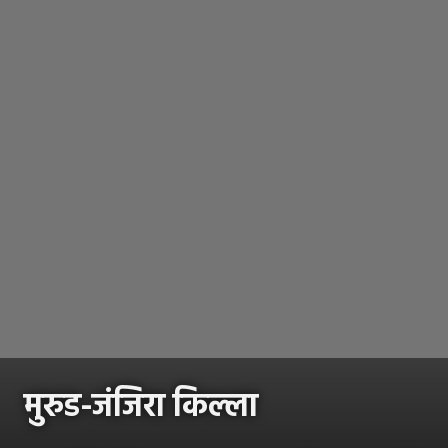
मुरुड-जंजिरा किल्ला