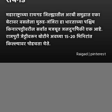
रायगड
महाराष्ट्राच्या रायगड जिल्ह्यातील अरबी समुद्रात एका
बेटावर वसलेला मुरुड-जंजिरा हा भारताच्या पश्चिम
किनारपट्टीवरील सर्वात मजबूत जलदुर्गांपैकी एक आहे.
राजपुरी जेट्टीवरून बोटीने अवघ्या १५-२० मिनिटांत
किल्ल्यावर पोहचता येते.
Raigad | pinterest