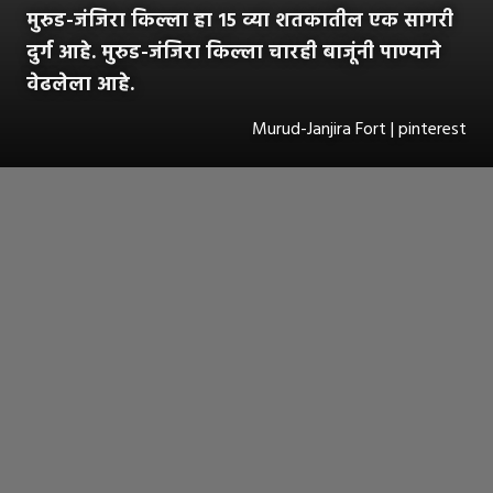
मुरुड-जंजिरा किल्ला हा १५ व्या शतकातील एक सागरी
दुर्ग आहे. मुरुड-जंजिरा किल्ला चारही बाजूंनी पाण्याने
वेढलेला आहे.
Murud-Janjira Fort | pinterest