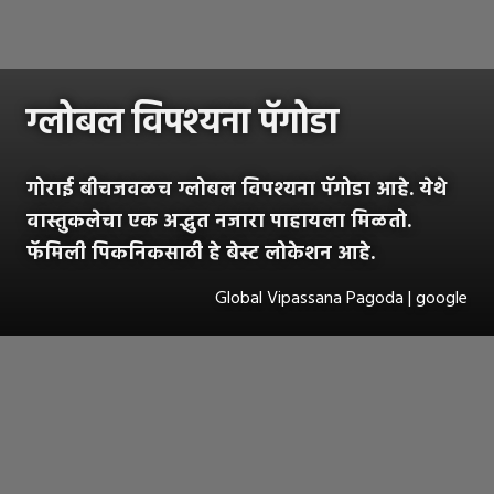
ग्लोबल विपश्यना पॅगोडा
गोराई बीचजवळच ग्लोबल विपश्यना पॅगोडा आहे. येथे
वास्तुकलेचा एक अद्भुत नजारा पाहायला मिळतो.
फॅमिली पिकनिकसाठी हे बेस्ट लोकेशन आहे.
Global Vipassana Pagoda | google