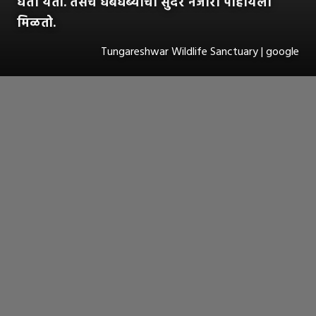
घेता येतो. तसेच धबधब्यांचा सुंदर नजारा पाहायला
मिळतो.
Tungareshwar Wildlife Sanctuary | google