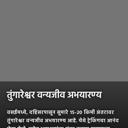
तुंगारेश्वर वन्यजीव अभयारण्य
वसईमध्ये, दहिसरपासून सुमारे १५-२० किमी अंतरावर
तुंगारेश्वर वन्यजीव अभयारण्य आहे. येथे ट्रेकिंगचा आनंद