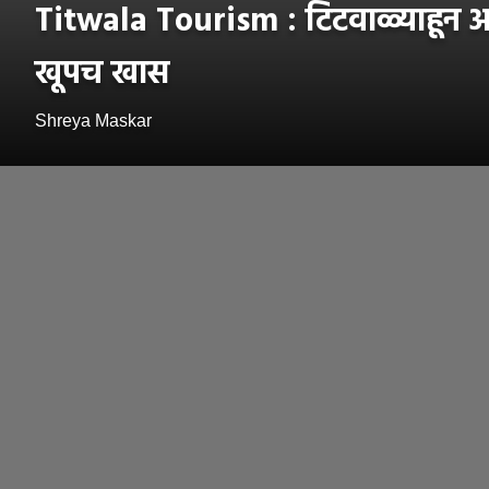
Titwala Tourism : टिटवाळ्याहून अवघ
खूपच खास
Shreya Maskar