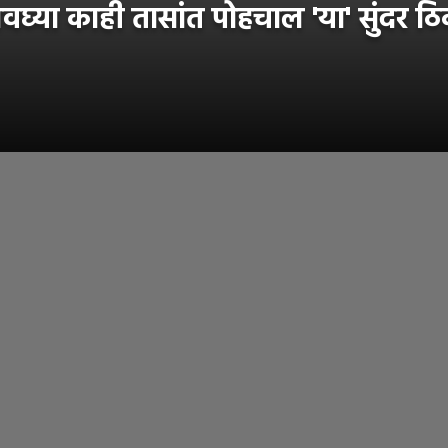
्या काही तासांत पोहचाल 'या' सुंदर ठि