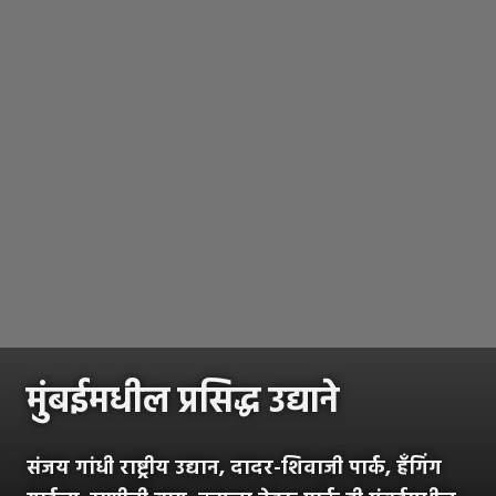
मुंबईमधील प्रसिद्ध उद्याने
संजय गांधी राष्ट्रीय उद्यान, दादर-शिवाजी पार्क, हँगिंग