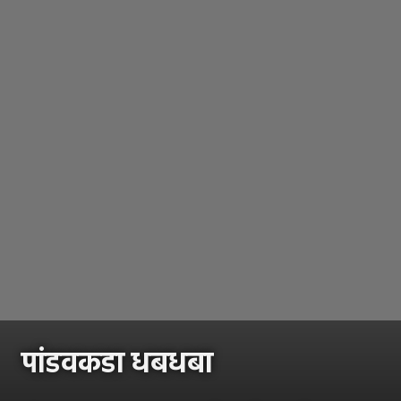
पांडवकडा धबधबा