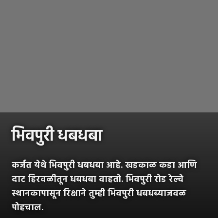
भिवपुरी धबधबा
कर्जत येथे भिवपुरी धबधबा आहे. खडकाळ कडा आणि
दाट हिरवळीतून धबधबा वाहतो. भिवपुरी रोड रेल्वे
स्थानकापासून रिक्षाने तुम्ही भिवपुरी धबधब्याजवळ
पोहचाल.