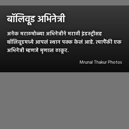
बॉलिवूड अभिनेत्री
अनेक मराठमोळ्या अभिनेत्रीने मराठी इंडस्ट्रीसह
बॉलिवूडमध्ये आपलं स्थान पक्क केलं आहे. त्यापैंकी एक
अभिनेत्री म्हणजे मृणाल ठाकूर.
Mrunal Thakur Photos