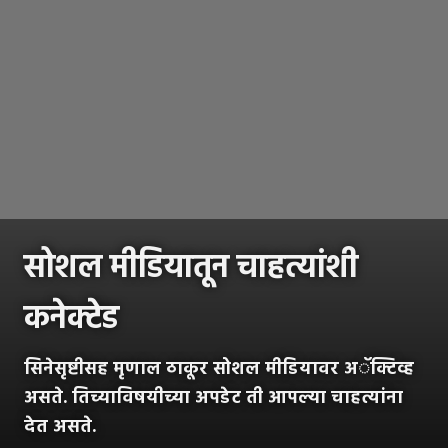
सोशल मीडियातून चाहत्यांशी
कनेक्टेड
सिनेसृष्टीसह मृणाल ठाकूर सोशल मीडियावर अॅक्टिव्ह
असते. तिच्याविषयीच्या अपडेट ती आपल्या चाहत्यांना
देत असते.