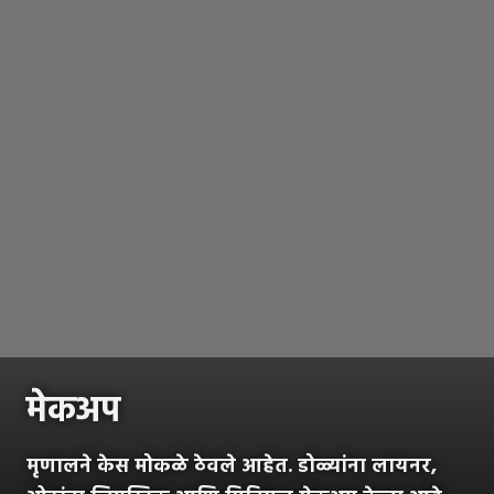
मेकअप
मृणालने केस मोकळे ठेवले आहेत. डोळ्यांना लायनर,